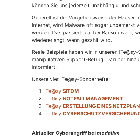
können Sie uns jederzeit unabhängig und schn
Generell ist die Vorgehensweise der Hacker m
Internet, wird Malware oft sogar unbemerkt v
werden. Das passiert u.a. bei Ransomware, w
wiedererlangt, wenn gezahlt wird.
Reale Beispiele haben wir in unseren ITe@sy-
manipulativen Support-Betrug. Darüber hinau
informiert.
Unsere vier ITe@sy-Sonderhefte:
ITe@sy
SITOM
ITe@sy
NOTFALLMANAGEMENT
ITe@sy
ERSTELLUNG EINES NETZPLA
ITe@sy
CYBERSCHUTZVERSICHERUN
Aktueller Cyberangriff bei
medatixx