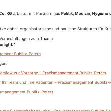
Co. KG
arbeitet mit Partnern aus
Politik, Medizin, Hygiene 
tze dabei, organisatorische und bauliche Strukturen für Kri
 Veranstaltungen zum Thema
onight.“
gement Bublitz-Peters
gen:
nterview zur Vorsorge – Praxismanagement Bublitz-Peters
 für Ihr Team und Ihre Patienten – Praxismanagement Bublitz-
ismanagement Bublitz-Peters
e zur Sicherheitsfrage wird – Praxismanagement Bublitz-Pe