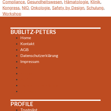
Compliance
,
Gesundheitswesen
,
Hämatologie
,
Klinik
,
Kongress
,
NIO
,
Onkologie
,
Safety by Design
,
Schulung
,
Workshop
BUBLITZ-PETERS
Home
Kontakt
AGB
Datenschutzerklärung
Impressum
Home
Kontakt
AGB
Datenschutzerklärung
Impressum
PROFILE
Trustpilot